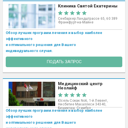
Клиника Святой Екатерины
Секбархер Ландштрассе 65, 60 389
Франкфурт-на-Майне
Обзор лучших программ лечения и выбор наиболее
эффективного
и оптимального решения для Вашего
индивидуального случая.
ПОДАТЬ ЗАПРОС
Медицинский центр
Неолайф
Юсель Сокак No6, 1-й Левент,
Нисбетие Махаллеси 34340,
Бешикташ, Стамбул ​
Обзор лучших программ лечения и выбор наиболее
эффективного
и оптимального решения для Вашего