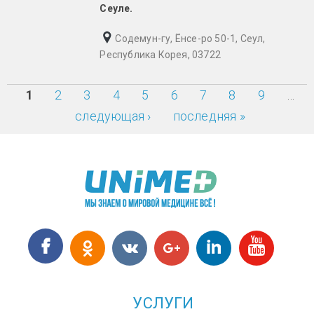
Сеуле.
Содемун-гу, Ёнсе-ро 50-1, Сеул,
Республика Корея, 03722
1
2
3
4
5
6
7
8
9
…
Страницы
следующая ›
последняя »
УСЛУГИ