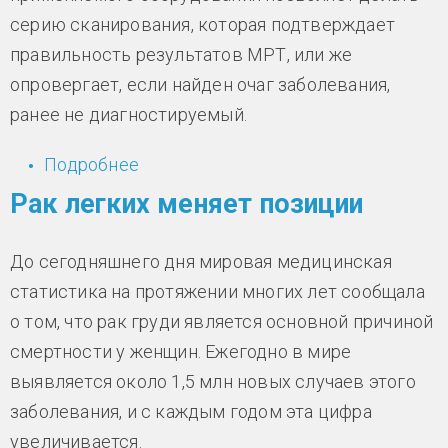
серию сканирования, которая подтверждает
правильность результатов МРТ, или же
опровергает, если найден очаг заболевания,
ранее не диагностируемый.
Подробнее
о Новое уникальное оборудование
для диагностики рака - цифровой
Рак легких меняет позиции
маммограф
До сегодняшнего дня мировая медицинская
статистика на протяжении многих лет сообщала
о том, что рак груди является основной причиной
смертности у женщин. Ежегодно в мире
выявляется около 1,5 млн новых случаев этого
заболевания, и с каждым годом эта цифра
увеличивается.