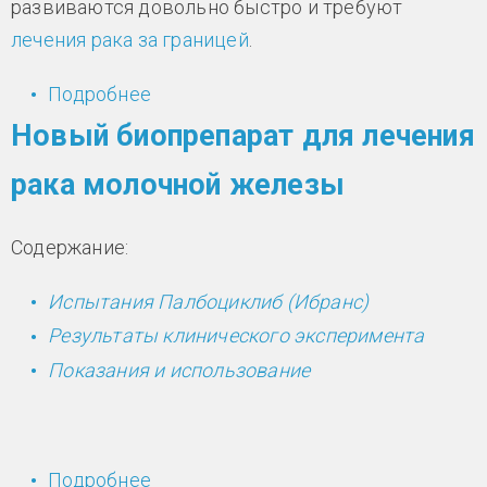
развиваются довольно быстро и требуют
лечения рака за границей
.
Подробнее
о Диагностика рака молочной
железы за 3 часа
Новый биопрепарат для лечения
рака молочной железы
Содержание:
Испытания Палбоциклиб (Ибранс)
Результаты клинического эксперимента
Показания и использование
Подробнее
о Новый биопрепарат для лечения