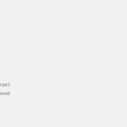
гает
нные