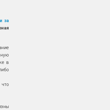
и за
рная
ание
ьную
же в
либо
 что
.
изны