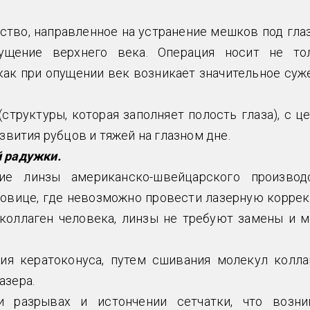
тво, направленное на устранение мешков под гла
ущение верхнего века. Операция носит не то
 как при опущении век возникает значительное суж
(структуры, которая заполняет полость глаза), с ц
звития рубцов и тяжей на глазном дне.
й радужки.
ие линзы американско-швейцарского производ
оговице, где невозможно провести лазерную корре
 коллаген человека, линзы не требуют замены и м
ия кератоконуса, путем сшивания молекул колла
азера.
и разрывах и истончении сетчатки, что возни