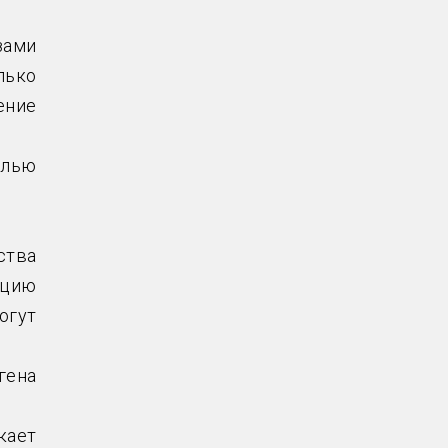
зами
лько
ение
елью
ства
кцию
огут
гена
кает