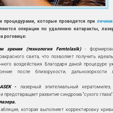
и процедурами, которые проводятся при
лечени
ляются операции по удалению катаракты, лазе
а роговице:
и зрения (технология Femtolasik)
- формиров
акрасного света, что позволяет получить идеал
чного воздействия. Благодаря даной процедуре у
ение после близорукости, дальнозоркости 
ASEK
-
лазерный эпителиальный кератомилез,
 и предотвращает развитие синдрома "сухого глаза"
лазера.
я абляция, которая выполняет корректировку крив