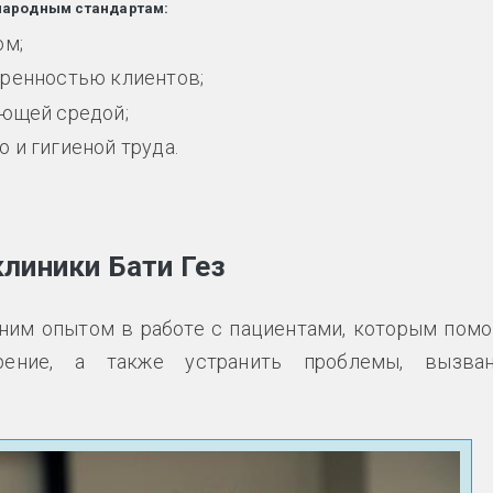
народным стандартам:
ом;
оренностью клиентов;
ающей средой;
 и гигиеной труда.
линики Бати Гез
ним опытом в работе с пациентами, которым помо
рение, а также устранить проблемы, вызва