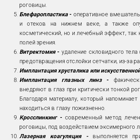
роговицы.
Блефаропластика
-
оперативное вмешательс
и отеков на нижнем веке, а также оп
косметический, но и лечебный эффект, так
полей зрения.
Витректомия
-
удаление скловидного тела 
предотвращения отслойки сетчатки, из-за ра
Имплантация хрусталика или искусственно
Имплантация глазных линз
-
факическ
внедряют в глаз при критически тонкой р
Благодаря материалу, который напоминает
находиться в глазу пожизненно.
Кросслинкинг
-
современный метод лечен
роговицы, под воздействием эксимерного л
Лазерная коагуляция -
выполняется пр