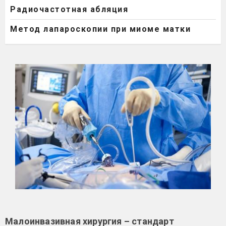
Радиочастотная абляция
Метод лапароскопии при миоме матки
Малоинвазивная хирургия – стандарт