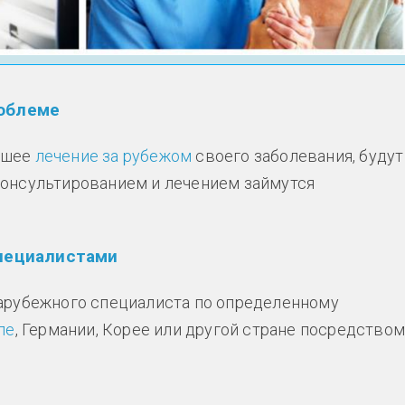
облеме
учшее
лечение за рубежом
своего заболевания, будут
онсультированием и лечением займутся
специалистами
арубежного специалиста по определенному
ле
, Германии, Корее или другой стране посредство