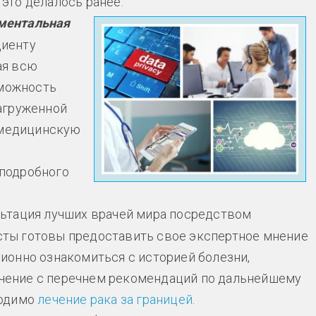
это делалось ранее.
ументальная
циенту
ая всю
можность
загруженной
 медицинскую
 подробного
льтация лучших врачей мира посредством
сты готовы предоставить свое экспертное мнение
ционно ознакомиться с историей болезни,
чение с перечнем рекомендаций по дальнейшему
ходимо
лечение рака за границей
.