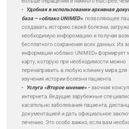
больше обращений и намного быстрее, чем 
Удобная в использовании архивная док
база – «облако UNIMED
»
, позволяющее па
создавать историю своей болезни, загруж
необходимую инфоромацию и получая воз
бесплатного сохранения всех данных. Из 
информации «облако UNIMED» формирует
карту, которую при необходимости можно
перенаправить в любую клинику мира для
изучения истории болезни пациента.
Услуга «Второе мнение»
-
заочная консу
интернета. Ведущие зарубежные специали
касательно заболевания пациента, дистан
документацией и дать официальное заклю
лечению. Это особо важно, если вам необ