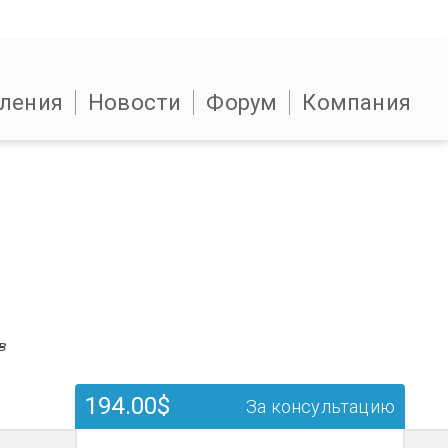
ления
Новости
Форум
Компания
в
194.00$
За консультацию