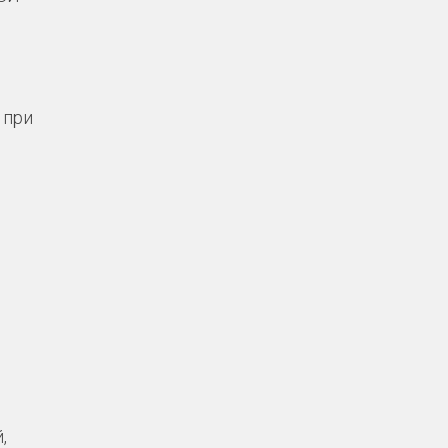
 при
,