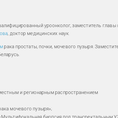
валифицированный уроонколог, заместитель главы 
ова
, доктор медицинских наук.
ом
рака простаты, почки, мочевого пузыря. Заместит
еларусь.
 местным и регионарным распространением
рака мочевого пузыря»;
 «Мультифокальная биопсия под трансректальным У