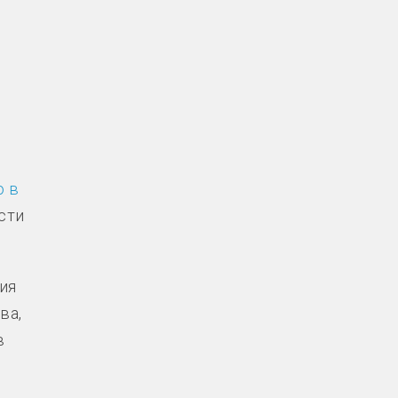
ю в
сти
ия
ва,
в