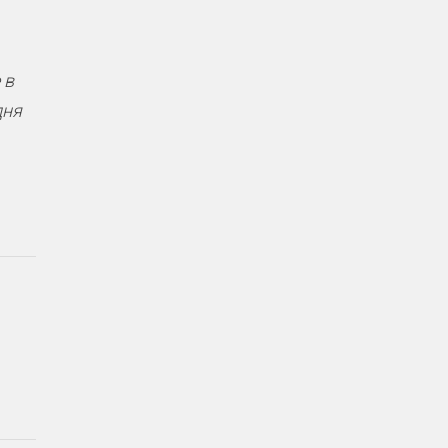
 в
дня
.