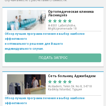
случая вместе с расчетами стоимости.
Ортопедическая клиника
Ласницхёэ
A-8301 Laßnitzhöhe,
Miglitzpromenade 18
Обзор лучших программ лечения и выбор наиболее
эффективного
и оптимального решения для Вашего
индивидуального случая.
ПОДАТЬ ЗАПРОС
Сеть больниц Аджибадем
Acıbadem, Tekin Sk. No:8, 34718
Kadıköy/İstanbul, Турция
Обзор лучших программ лечения и выбор наиболее
эффективного