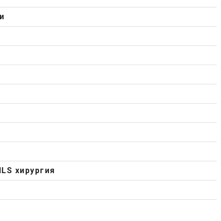
и
ILS хирургия