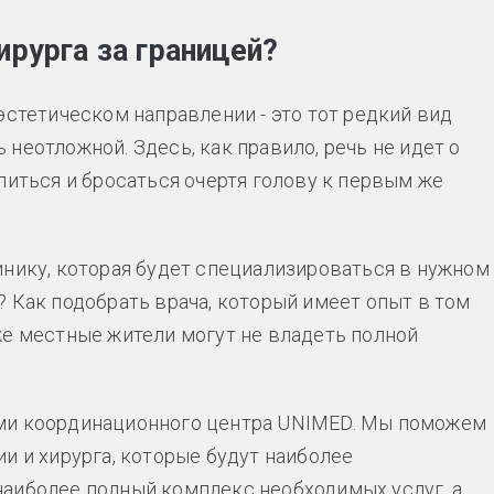
ирурга за границей?
эстетическом направлении - это тот редкий вид
неотложной. Здесь, как правило, речь не идет о
питься и бросаться очертя голову к первым же
инику, которая будет специализироваться в нужном
 Как подобрать врача, который имеет опыт в том
же местные жители могут не владеть полной
ами координационного центра UNIMED. Мы поможем
и и хирурга, которые будут наиболее
аиболее полный комплекс необходимых услуг, а