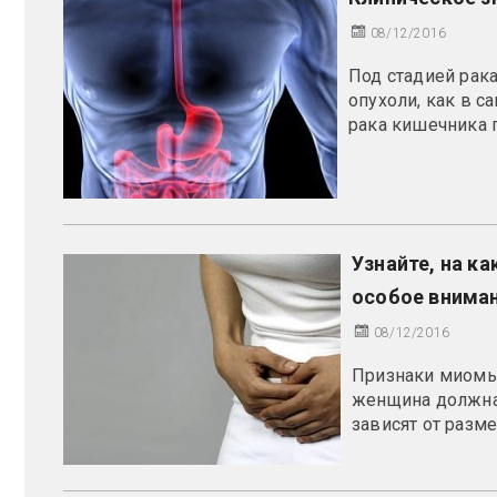
08/12/2016
Под стадией рак
опухоли, как в с
рака кишечника по
Узнайте, на к
особое внима
08/12/2016
Признаки миомы
женщина должна
зависят от размер