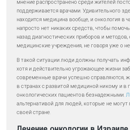
мнение распространено среди жителей постс
поддерживается врачами. Удивительного здес
находится медицина вообще, и онкология в ча
напросто нет никаких средств, чтобы помоч
назад диагностических приборов и методов,
медицинские учреждения, не говоря уже о н
В такой ситуации люди должны получать инф
хотя и действительно угрожающее жизни за
современные врачи успешно справляются, жи
в странах с развитой медициной никому и в 
онкологических пациентов безнадежными.
Л
альтернативой для людей, которые не могу
своей стране.
Лечение онкологии в Израиле