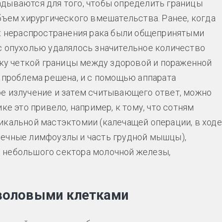
дываются для того, чтобы определить границы
бъем хирургического вмешательства. Ранее, когда
ях нераспространения рака были общепринятыми
с опухолью удалялось значительное количество
ьку четкой границы между здоровой и пораженной
а проблема решена, и с помощью аппарата
е излучение и затем считывающего ответ, можно
ке это привело, например, к тому, что сотням
икальной мастэктомии (калечащей операции, в ходе
шечные лимфоузлы и часть грудной мышцы),
 небольшого сектора молочной железы,
тволовыми клетками