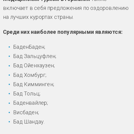
включает в себя предложения по оздоровлению
на лучших курортах страны.
Среди них наиболее популярными являются:
БаденБаден;
Бад Зальцуфлен;
Бад Ойенхаузен;
Бад Хомбург;
Бад Кимминген;
Бад Тольц;
Баденвайлер;
Висбаден;
Бад Шандау.