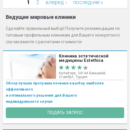
1
2
вперед ›
последняя »
Страницы
Ведущие мировые клиники
Сделайте правильный выбор! Получите рекомендации по
топовым профильным клиникам для Вашего конкретного
случая вместе с расчетами стоимости.
Клиника эстетической
медицины Estethica
Kartaltepe, 34144 Бакыркёй,
Стамбул, Турция
Обзор лучших программ лечения и выбор наиболее
эффективного
и оптимального решения для Вашего
индивидуального случая.
ПОДАТЬ ЗАПРОС