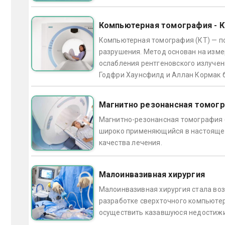
Компьютерная томография - 
Компьютерная томография (КТ) — по
разрушения. Метод основан на изм
ослабления рентгеновского излучен
Годфри Хаунсфилд и Аллан Кормак б
Магнитно резонансная томог
Магнитно-резонансная томография 
широко применяющийся в настоящее 
качества лечения.
Малоинвазивная хирургия
Малоинвазивная хирургия стала воз
разработке сверхточного компьютер
осуществить казавшуюся недостижим