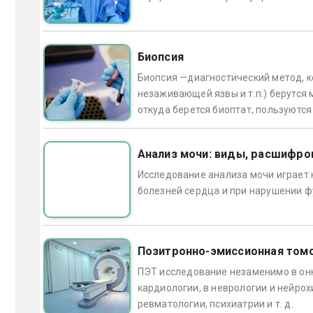
Биопсия
Биопсия —диагностический метод, ко
незаживающей язвы и т.п.) берутся м
откуда берется биоптат, пользуютс
Анализ мочи: виды, расшифро
Исследование анализа мочи играет 
болезней сердца и при нарушении ф
Позитронно-эмиссионная том
ПЭТ исследование незаменимо в онк
кардиологии, в неврологии и нейрох
ревматологии, психиатрии и т. д.