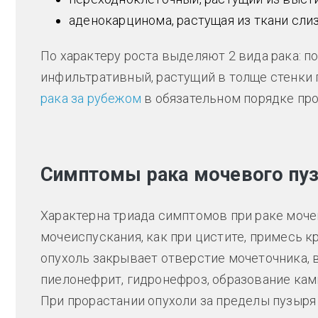
аденокарцинома, растущая из ткани сли
По характеру роста выделяют 2 вида рака: п
инфильтративный, растущий в толще стенки
рака за рубежом
в обязательном порядке про
Симптомы рака мочевого пу
Характерна триада симптомов при раке моч
мочеиспускания, как при цистите, примесь кр
опухоль закрывает отверстие мочеточника, 
пиелонефрит, гидронефроз, образование камн
При прорастании опухоли за пределы пузыря