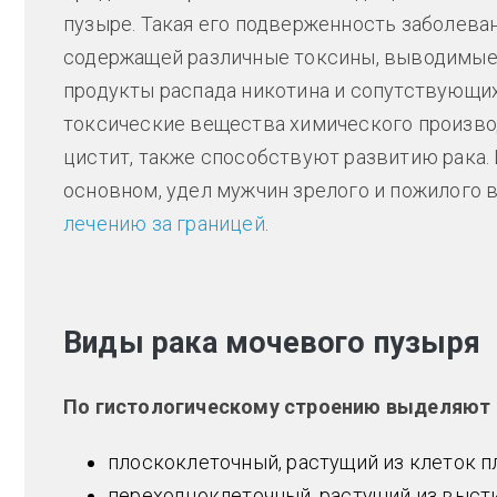
пузыре. Такая его подверженность заболева
содержащей различные токсины, выводимые п
продукты распада никотина и сопутствующих 
токсические вещества химического произв
цистит, также способствуют развитию рака. 
основном, удел мужчин зрелого и пожилого 
лечению за границей
.
Виды рака мочевого пузыря
По гистологическому строению выделяют 
плоскоклеточный, растущий из клеток п
переходноклеточный, растущий из выст