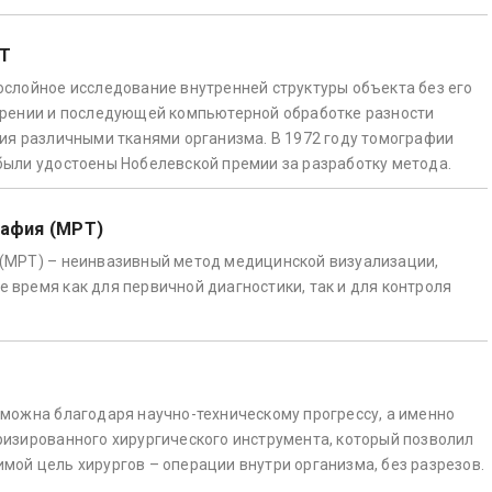
КТ
слойное исследование внутренней структуры объекта без его
ерении и последующей компьютерной обработке разности
ия различными тканями организма. В 1972 году томографии
ыли удостоены Нобелевской премии за разработку метода.
рафия (МРТ)
(МРТ) – неинвазивный метод медицинской визуализации,
время как для первичной диагностики, так и для контроля
можна благодаря научно-техническому прогрессу, а именно
изированного хирургического инструмента, который позволил
ой цель хирургов – операции внутри организма, без разрезов.