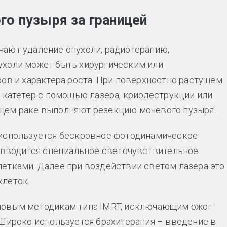
го пузыря за границей
чают удаление опухоли, радиотерапию,
ухоли может быть хирургическим или
ров и характера роста. При поверхностно растущем
з катетер с помощью лазера, криодеструкции или
щем раке выполняют резекцию мочевого пузыря.
используется бескровное фотодинамическое
о вводится специальное светочувствительное
етками. Далее при воздействии светом лазера это
клеток.
новым методикам типа IMRT, исключающим ожог
 Широко используется брахитерапия – введение в