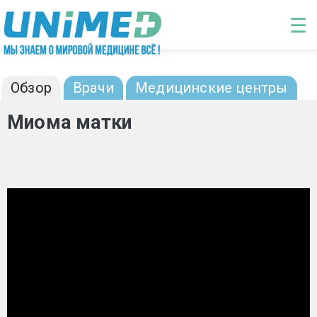
Перейти к основному содержанию
☰
Миома матки: диагностика и лечение
Обзор
Врачи
Медицинские центры
Миома матки
Миома матки – одно из самых распространённых
«женских» заболеваний. В той или иной степени
она выявляется у четвертой части женщин
детородного возраста.