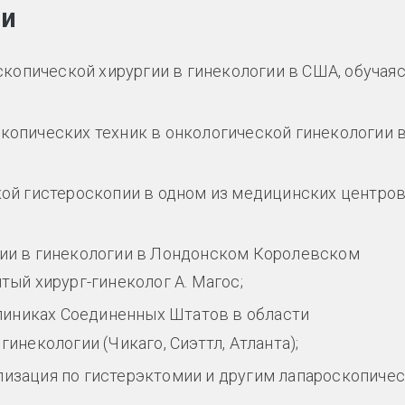
ии
оскопической хирургии в гинекологии в США, обучаяс
скопических техник в онкологической гинекологии 
ской гистероскопии в одном из медицинских центро
пии в гинекологии в Лондонском Королевском
тый хирург-гинеколог А. Магос;
 клиниках Соединенных Штатов в области
инекологии (Чикаго, Сиэттл, Атланта);
лизация по гистерэктомии и другим лапароскопиче