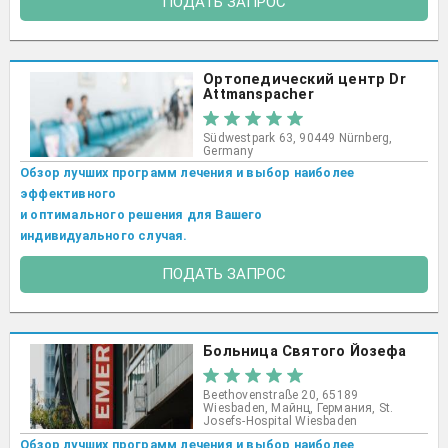
ПОДАТЬ ЗАПРОС
Ортопедический центр Dr
Attmanspacher
Südwestpark 63, 90449 Nürnberg,
Germany
Обзор лучших программ лечения и выбор наиболее
эффективного
и оптимального решения для Вашего
индивидуального случая.
ПОДАТЬ ЗАПРОС
Больница Святого Йозефа
Beethovenstraße 20, 65189
Wiesbaden, Майнц, Германия, St.
Josefs-Hospital Wiesbaden​
Обзор лучших программ лечения и выбор наиболее