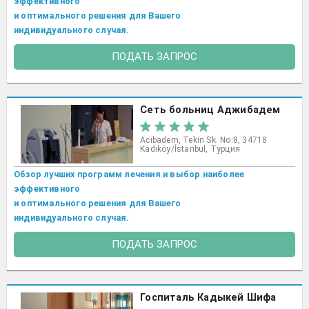
эффективного
и оптимального решения для Вашего
индивидуального случая.
ПОДАТЬ ЗАПРОС
Сеть больниц Аджибадем
Acıbadem, Tekin Sk. No:8, 34718
Kadıköy/İstanbul, Турция
Обзор лучших программ лечения и выбор наиболее
эффективного
и оптимального решения для Вашего
индивидуального случая.
ПОДАТЬ ЗАПРОС
Госпиталь Кадыкей Шифа