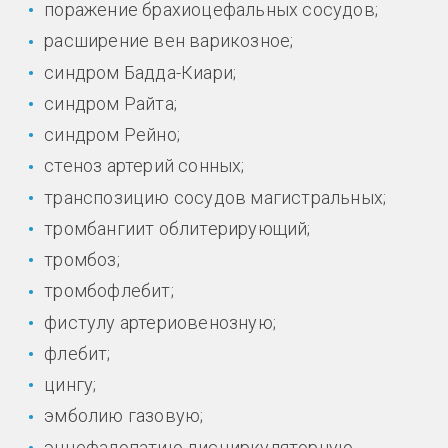
поражение брахиоцефальных сосудов;
расширение вен варикозное;
синдром Бадда-Киари;
синдром Райта;
синдром Рейно;
стеноз артерий сонных;
транспозицию сосудов магистральных;
тромбангиит облитерирующий;
тромбоз;
тромбофлебит;
фистулу артериовенозную;
флебит;
цингу;
эмболию газовую;
энцефалопатию дисциркуляторную.