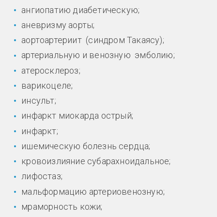
ангиопатию диабетическую;
аневризму аорты;
аортоартериит (синдром Такаясу);
артериальную и венозную эмболию;
атеросклероз;
варикоцеле;
инсульт;
инфаркт миокарда острый;
инфаркт;
ишемическую болезнь сердца;
кровоизлияние субарахноидальное;
лифостаз;
мальформацию артериовенозную;
мраморность кожи;