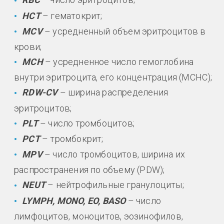
HCT
– гематокрит;
MCV
– усредненный объем эритроцитов в
крови;
MCH
– усредненное число гемоглобина
внутри эритроцита, его концентрация (MCHC);
RDW-CV
– ширина распределения
эритроцитов;
PLT
– число тромбоцитов;
PCT
– тромбокрит;
MPV
– число тромбоцитов, ширина их
распространения по объему (PDW);
NEUT
– нейтрофильные гранулоциты;
LYMPH, MONO, EO, BASO
– число
лимфоцитов, моноцитов, эозинофилов,