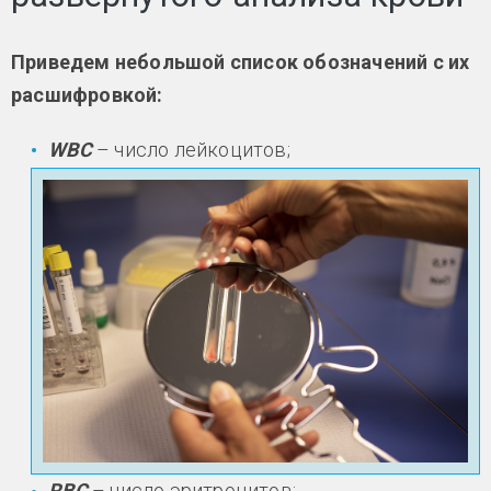
Приведем небольшой список обозначений с их
расшифровкой:​
WBC
– число лейкоцитов;
RBC
– число эритроцитов;