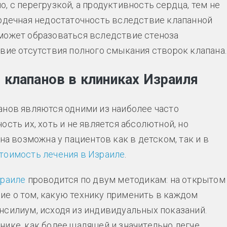
, с перегрузкой, а продуктивность сердца, тем не
ердечная недостаточность вследствие клапанной
может образоваться вследствие стеноза
твие отсутствия полного смыкания створок клапана.
 клапанов в клиниках Израиля
анов являются одними из наиболее часто
ность их, хоть и не является абсолютной, но
на возможна у пациентов как в детском, так и в
тоимость лечения в Израиле
.
зраиле
проводится по двум методикам: на открытом
е о том, какую технику применить в каждом
нсилиум, исходя из индивидуальных показаний.
нике, как более щадящей и значительно легче