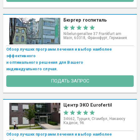
Бюргер госпиталь
Nibelungenallee 37 Frankfurt am
Main, 60318, Франкфурт, Германия
Обзор лучших программ лечения и выбор наиболее
эффективного
и оптимального решения для Вашего
индивидуального случая.
ПОДАТЬ ЗАПРОС
Центр ЭКО Eurofertil
34662, Турция, Стамбул, Накаюсу
Кадеси, 96
Обзор лучших программ лечения и выбор наиболее