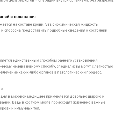
ой цель хирургов – операции внутри организма, без разрезов.
аний и показания
ается на составе крови. Эта биохимическая жидкость
в и способна предоставить подробные сведения о состоянии
ляется единственным способом раннего установления
очному неинвазивному способу, специалисты могут с легкостью
овлечение каких-либо органов в патологический процесс.
га
одня в мировой медицине применяется довольно широко и
ваний. Ведь в костном мозге происходят жизненно важные
крови и иммунных тел.