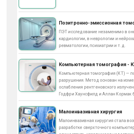
Позитронно-эмиссионная том
ПЭТ исследование незаменимо в онк
кардиологии, в неврологии и нейрох
ревматологии, психиатрии и т. д.
Компьютерная томография - 
Компьютерная томография (КТ) — по
разрушения. Метод основан на изм
ослабления рентгеновского излучен
Годфри Хаунсфилд и Аллан Кормак б
Малоинвазивная хирургия
Малоинвазивная хирургия стала воз
разработке сверхточного компьютер