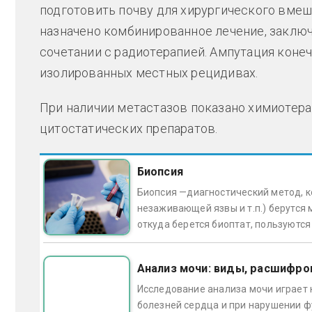
подготовить почву для хирургического вме
назначено комбинированное лечение, заклю
сочетании с радиотерапией. Ампутация конеч
изолированных местных рецидивах.
При наличии метастазов показано химиотер
цитостатических препаратов.
Биопсия
Биопсия —диагностический метод, ко
незаживающей язвы и т.п.) берутся м
откуда берется биоптат, пользуютс
Анализ мочи: виды, расшифро
Исследование анализа мочи играет 
болезней сердца и при нарушении ф