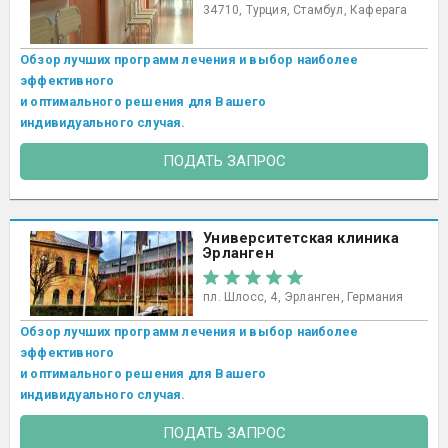
34710, Турция, Стамбул, Каферага
Обзор лучших программ лечения и выбор наиболее
эффективного
и оптимального решения для Вашего
индивидуального случая.
ПОДАТЬ ЗАПРОС
Университетская клиника
Эрланген
пл. Шлосс, 4, Эрланген, Германия
Обзор лучших программ лечения и выбор наиболее
эффективного
и оптимального решения для Вашего
индивидуального случая.
ПОДАТЬ ЗАПРОС