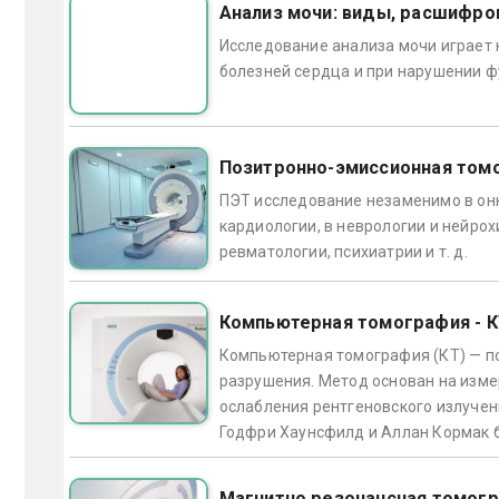
Анализ мочи: виды, расшифро
Исследование анализа мочи играет 
болезней сердца и при нарушении ф
Позитронно-эмиссионная том
ПЭТ исследование незаменимо в онк
кардиологии, в неврологии и нейрох
ревматологии, психиатрии и т. д.
Компьютерная томография - 
Компьютерная томография (КТ) — по
разрушения. Метод основан на изм
ослабления рентгеновского излучен
Годфри Хаунсфилд и Аллан Кормак б
Магнитно резонансная томог