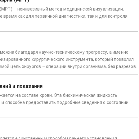
(МРТ) – неинвазивный метод медицинской визуализации,
время как для первичной диагностики, так и для контроля
можна благодаря научно-техническому прогрессу, а именно
изированного хирургического инструмента, который позволил
ой цель хирургов – операции внутри организма, без разрезов.
аний и показания
ается на составе крови. Эта биохимическая жидкость
в и способна предоставить подробные сведения о состоянии
ляется единственным способом раннего установления