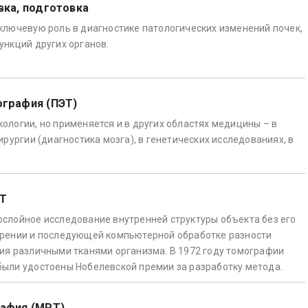
вка, подготовка
ключевую роль в диагностике патологических изменений почек,
ункций других органов.
ография (ПЭТ)
ологии, но применяется и в других областях медицины – в
ирургии (диагностика мозга), в генетических исследованиях, в
КТ
слойное исследование внутренней структуры объекта без его
ерении и последующей компьютерной обработке разности
ия различными тканями организма. В 1972 году томографии
ыли удостоены Нобелевской премии за разработку метода.
рафия (МРТ)