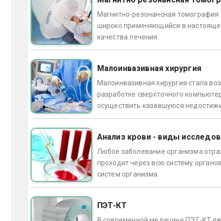
Магнитно-резонансная томография 
широко применяющийся в настоящее 
качества лечения.
Малоинвазивная хирургия
Малоинвазивная хирургия стала воз
разработке сверхточного компьютер
осуществить казавшуюся недостижим
Анализ крови - виды исследов
Любое заболевание организма отраж
проходит через всю систему органо
систем организма.
ПЭТ-КТ
В современной медицине ПЭТ-КТ яв