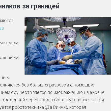
ников за границей
няются
за
 методом
далением
вным
олняются без больших разрезов с помощью
ением осуществляется по изображению на экране,
 введенной через зонд в брюшную полость. При
ется робототехника (Да Винчи), которая