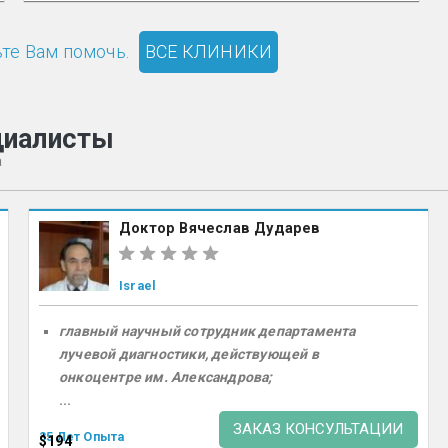
те Вам помочь.
ВСЕ КЛИНИКИ
циалисты
а
Доктор Вячеслав Дударев
Israel
главный научный сотрудник департамента
лучевой диагностики, действующей в
онкоцентре им. Александрова;
...
ЗАКАЗ КОНСУЛЬТАЦИИ
35 Лет Опыта
$194