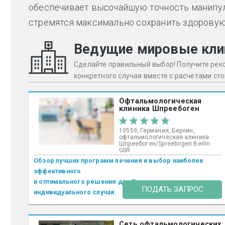
обеспечивает высочайшую точность манипул
стремятся максимально сохранить здорову
Ведущие мировые кли
Сделайте правильный выбор! Получите ре
конкретного случая вместе с расчетами ст
Офтальмологическая
клиника Шпреебоген
10559, Германия, Берлин,
офтальмологическая клиника
Шпреебоген/Spreebogen Berlin
GbR
Обзор лучших программ лечения и выбор наиболее
эффективного
и оптимального решения для Вашего
ПОДАТЬ ЗАПРОС
индивидуального случая.
Сеть офтальмологических