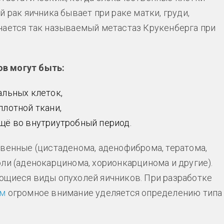
 рак яичника бывает при раке матки, груди,
чается так называемый метастаз Крукенберга при
в могут быть:
альных клеток,
лотной ткани,
щё во внутриутробный период.
твенные (цистаденома, аденофиброма, тератома,
ли (аденокарцинома, хорионкарцинома и другие).
ющиеся виды опухолей яичников. При разработке
ом
огромное внимание уделяется определению типа