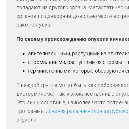
попадают из другого органа. Метастатический
органов пищеварения, довольно часто встре
раке желудка.
По своему происхождению опухоли яичнико
эпителиальными, растущими из эпители
стромальными, растущими из стромы – п
герминогенными, которые образуются е
В каждой группе могут быть как доброкачес
дисгерминома), так и злокачественные опухо
Это лишь основные, наиболее часто встреча
программы
лечения рака яичников за рубеж
опухоли.