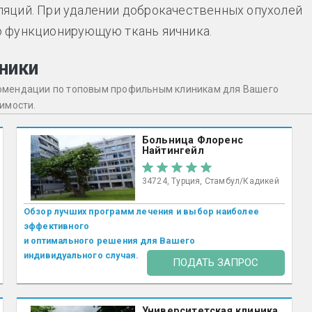
яций. При удалении доброкачественных опухолей
ю функционирующую ткань яичника.
ники
комендации по топовым профильным клиникам для Вашего
оимости.
Больница Флоренс
Найтингейл
34724, Турция, Стамбул/Кадикей
Обзор лучших программ лечения и выбор наиболее
эффективного
и оптимального решения для Вашего
индивидуального случая.
ПОДАТЬ ЗАПРОС
Университетская клиника