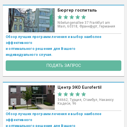
Бюргер госпиталь
Nibelungenallee 37 Frankfurt am
Main, 60318, Франкфурт, Германия
Обзор лучших программ лечения и выбор наиболее
эффективного
и оптимального решения для Вашего
индивидуального случая.
ПОДАТЬ ЗАПРОС
Центр ЭКО Eurofertil
34662, Турция, Стамбул, Накаюсу
Кадеси, 96
Обзор лучших программ лечения и выбор наиболее
эффективного
и оптимального решения для Вашего