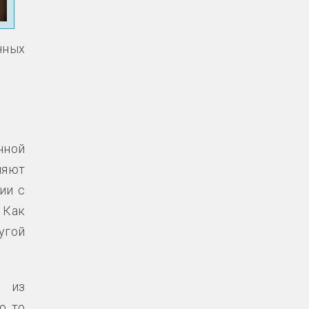
чных
нной
няют
ии с
 Как
угой
т из
, то