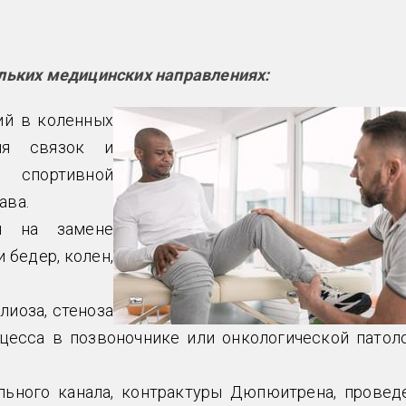
льких медицинских направлениях:
ий в коленных
ния связок и
 спортивной
ава.
я на замене
 бедер, колен,
лиоза, стеноза
оцесса в позвоночнике или онкологической патоло
льного канала, контрактуры Дюпюитрена, провед