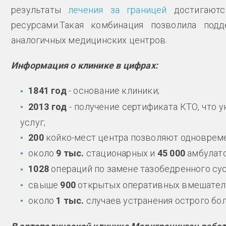
результаты
лечения за границей
достигаютс
ресурсами.Такая комбинация позволила под
аналогичных медицинских центров.
Информация о клинике в цифрах:
1841 год
- основание клиники;
2013 год
- получение сертификата КТО, что 
услуг;
200
койко-мест центра позволяют одновреме
около
9 тыс.
стационарных и
45 000
амбулато
1028
операций по замене тазобедренного сус
свыше
900
открытых оперативных вмешатель
около
1 тыс.
случаев устранения острого бол