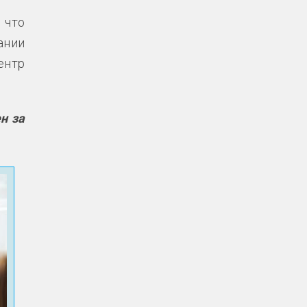
 что
ании
ентр
н за