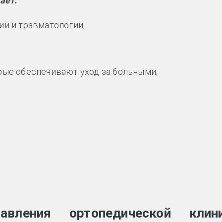
ает:
ии и травматологии;
рые обеспечивают уход за больными;
авления ортопедической клин