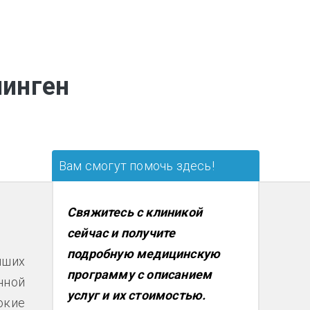
нинген
Вам смогут помочь здесь!
Свяжитесь с клиникой
сейчас и получите
подробную медицинскую
йших
программу с описанием
нной
услуг и их стоимостью.
окие