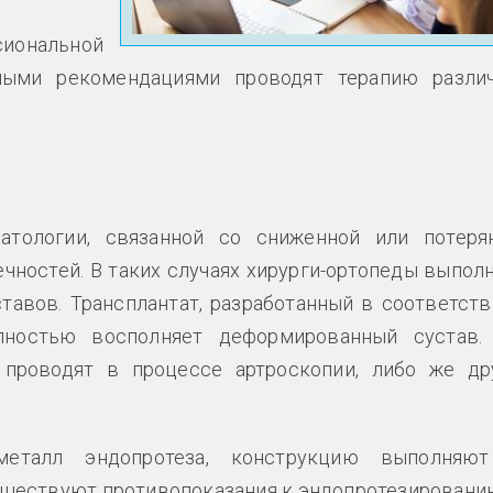
иональной
ными рекомендациями проводят терапию разли
атологии, связанной со сниженной или потеря
ностей. В таких случаях хирурги-ортопеды выпол
тавов. Трансплантат, разработанный в соответств
лностью восполняет деформированный сустав.
 проводят в процессе артроскопии, либо же др
металл эндопротеза, конструкцию выполняю
существуют противопоказания к эндопротезированию