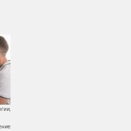
гии,
ение