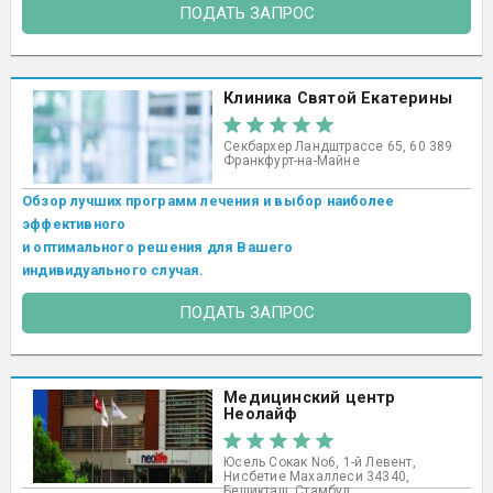
ПОДАТЬ ЗАПРОС
Клиника Святой Екатерины
Секбархер Ландштрассе 65, 60 389
Франкфурт-на-Майне
Обзор лучших программ лечения и выбор наиболее
эффективного
и оптимального решения для Вашего
индивидуального случая.
ПОДАТЬ ЗАПРОС
Медицинский центр
Неолайф
Юсель Сокак No6, 1-й Левент,
Нисбетие Махаллеси 34340,
Бешикташ, Стамбул ​