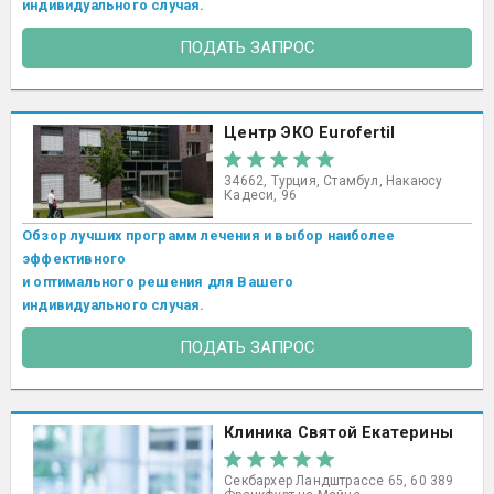
индивидуального случая.
ПОДАТЬ ЗАПРОС
Центр ЭКО Eurofertil
34662, Турция, Стамбул, Накаюсу
Кадеси, 96
Обзор лучших программ лечения и выбор наиболее
эффективного
и оптимального решения для Вашего
индивидуального случая.
ПОДАТЬ ЗАПРОС
Клиника Святой Екатерины
Секбархер Ландштрассе 65, 60 389