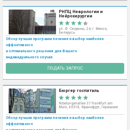
РНПЦ Неврологии и
Нейрохирургии
ул. Ф. Скорины, 24, г. Минск,
Беларусь
Обзор лучших программ лечения и выбор наиболее
эффективного
и оптимального решения для Вашего
индивидуального случая.
ПОДАТЬ ЗАПРОС
Бюргер госпиталь
Nibelungenallee 37 Frankfurt am
Main, 60318, Франкфурт, Германия
Обзор лучших программ лечения и выбор наиболее
эффективного
и оптимального решения для Вашего