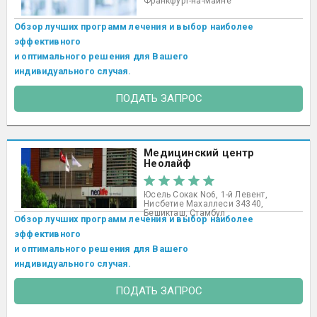
Франкфурт-на-Майне
Обзор лучших программ лечения и выбор наиболее
эффективного
и оптимального решения для Вашего
индивидуального случая.
ПОДАТЬ ЗАПРОС
Медицинский центр
Неолайф
Юсель Сокак No6, 1-й Левент,
Нисбетие Махаллеси 34340,
Бешикташ, Стамбул ​
Обзор лучших программ лечения и выбор наиболее
эффективного
и оптимального решения для Вашего
индивидуального случая.
ПОДАТЬ ЗАПРОС