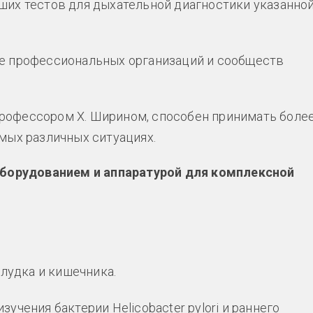
ших тестов для дыхательной диагностики указанно
де профессиональных организаций и сообществ
рофессором Х. Ширином, способен принимать боле
амых различных ситуациях.
борудованием и аппаратурой для комплексной
лудка и кишечника.
учения бактерии Helicobacter pylori и раннего