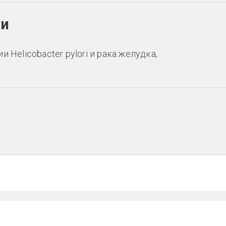
ии
 Helicobacter pylori и рака желудка,