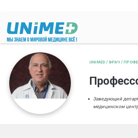
Перейти к основному содержанию
/
/
UNIMED
ВРАЧ
ПРОФЕ
Професс
Заведующий департ
медицинском центр