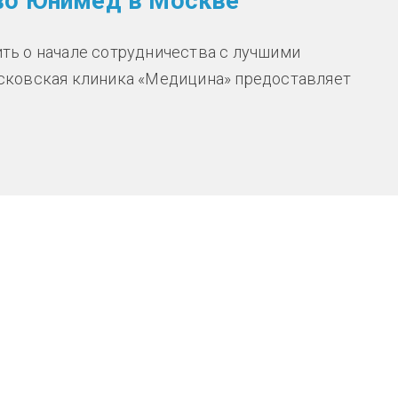
во Юнимед в Москве
ь о начале сотрудничества с лучшими
сковская клиника «Медицина» предоставляет
тво Юнимед в Москве