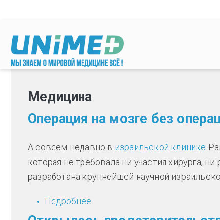
Перейти к основному содержанию
Медицина
Операция на мозге без опера
А совсем недавно в
израильской клинике
Ра
которая не требовала ни участия хирурга, ни
разработана крупнейшей научной израильско
Подробнее
о Операция на мозге без опер