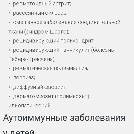
ревматоидный артрит;
рассеянный склероз;
смешанное заболевание соединительной
ткани (синдром Шарпа);
рецидивирующий полихондрит;
рецидивирующий панникулит (болезнь
Вебера-Крисчена);
ревматическая полимиалгия;
псориаз;
диффузный фасциит;
дерматомиозит (полимиозит)
идиопатический;
Аутоиммунные заболевания
у детей