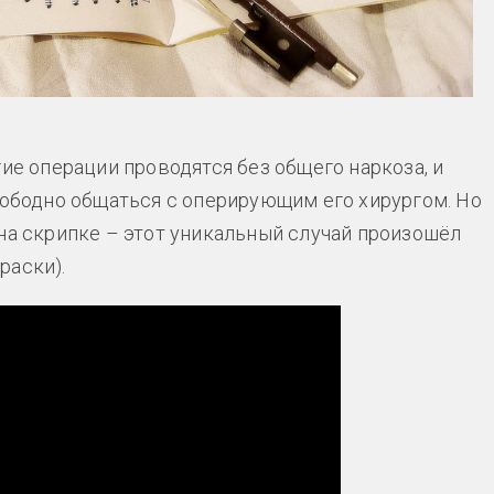
гие операции проводятся без общего наркоза, и
вободно общаться с оперирующим его хирургом. Но
на скрипке – этот уникальный случай произошёл
раски).