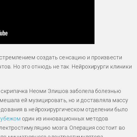
 стремлением создать сенсацию и произвести
нтов. Но это отнюдь не так. Нейрохирурги клиники
я скрипачка Неоми Элишов заболела болезнью
 мешала ей музицировать, но и доставляла массу
едования в нейрохирургическом отделении было
 рубежом
один из инновационных методов
лектростимуляцию мозга. Операция состоит во
епе миниатюрного электростимулятора,