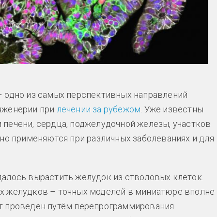
– одно из самых перспективных направлений
нженерии при
лечении за рубежом
. Уже известны
печени, сердца, поджелудочной железы, участков
шно применяются при различных заболеваниях и для
далось вырастить желудок из стволовых клеток.
х желудков – точных моделей в миниатюре вполне
т проведен путём перепрограммирования