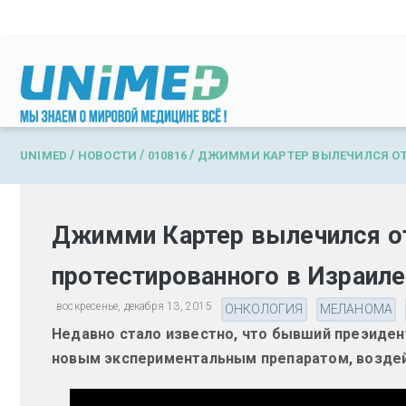
Перейти к основному содержанию
/
/
/
UNIMED
НОВОСТИ
010816
ДЖИММИ КАРТЕР ВЫЛЕЧИЛСЯ ОТ
Джимми Картер вылечился от
протестированного в Израиле
воскресенье, декабря 13, 2015
ОНКОЛОГИЯ
МЕЛАНОМА
Недавно стало известно, что бывший преэиде
новым экспериментальным препаратом, возде