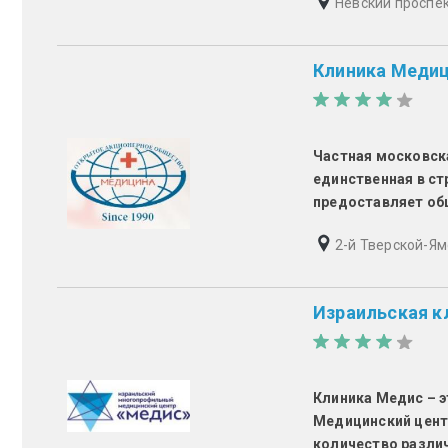
Невский проспект
Клиника Меди
Частная московска
единственная в ст
предоставляет об
2-й Тверской-Ям
Израильская к
Клиника Медис – э
Медицинский цент
количество разли