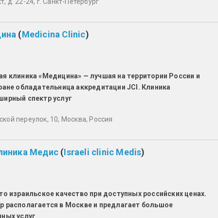
, д. 22-24, г. Санкт-Петербург
цина
(
Medicina Clinic
)
я клиника «Медицина» — лучшая на территории России и
ране обладательница аккредитации JCI. Клиника
ширный спектр услуг
ской переулок, 10, Москва, Россия
линика Медис
(
Israeli clinic Medis
)
то израильское качество при доступных российских ценах.
р располагается в Москве и предлагает большое
чных услуг