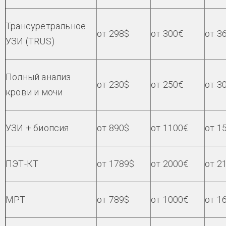
Трансуретральное
от 298$
от 300€
от 3
УЗИ (TRUS)
Полный анализ
от 230$
от 250€
от 3
крови и мочи
УЗИ + биопсия
от 890$
от 1100€
от 1
ПЭТ-КТ
от 1789$
от 2000€
от 2
МРТ
от 789$
от 1000€
от 1