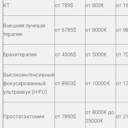
КТ
от 789$
от 800€
от 1
Внешняя лучевая
от 6785$
от 8000€
от 9
терапия
Брахитерапия
от 4506$
от 5000€
от 7
Высокоинтенсивный
фокусированный
от 8903$
от 10000€
от 1
ультразвук (HIFU)
от 8000€ до
Простатэктомия
от 7890$
от 2
25000€