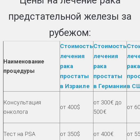
Цены на лечение рака
предстательной железы за
рубежом:
Стоимость
Стоимость
Сто
лечения
лечения
леч
Наименование
рака
рака
рака
процедуры
простаты
простаты
про
в Израиле
в Германии
в С
Консультация
от 300€ до
от 400$
от 6
онколога
500€
Тест на PSA
от 350$
от 400€
от 5