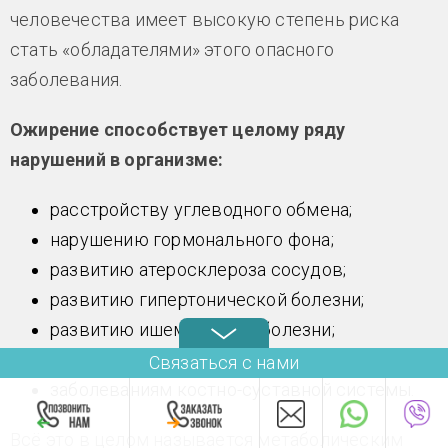
человечества имеет высокую степень риска
стать «обладателями» этого опасного
заболевания.
Ожирение способствует целому ряду
нарушений в организме:
расстройству углеводного обмена;
нарушению гормонального фона;
развитию атеросклероза сосудов;
развитию гипертонической болезни;
развитию ишемической болезни;
заболеваниям органов пищеварения;
Связаться с нами
заболеваниям костно-суставной системы.
Всё это в целом называется метаболическим