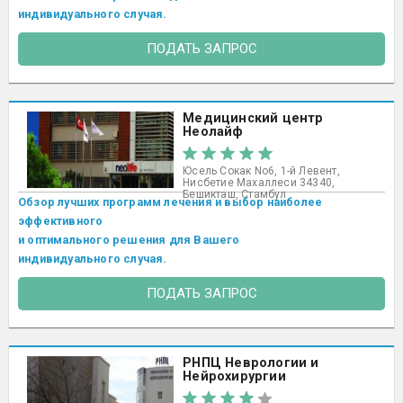
индивидуального случая.
ПОДАТЬ ЗАПРОС
Медицинский центр
Неолайф
Юсель Сокак No6, 1-й Левент,
Нисбетие Махаллеси 34340,
Бешикташ, Стамбул ​
Обзор лучших программ лечения и выбор наиболее
эффективного
и оптимального решения для Вашего
индивидуального случая.
ПОДАТЬ ЗАПРОС
РНПЦ Неврологии и
Нейрохирургии