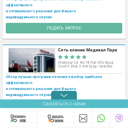
эффективного
и оптимального решения для Вашего
индивидуального случая.
ПОДАТЬ ЗАПРОС
Сеть клиник Медикал Парк
Otakçılar Cd. No:78 Flat Ofis Aqua
Court E Blok 3. Kat Eyüp - İstanbul
Обзор лучших программ лечения и выбор наиболее
эффективного
и оптимального решения для Вашего
индивидуального случая.
Связаться с нами
ПОДАТЬ ЗАПРОС
Университетская клиника