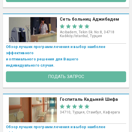
Сеть больниц Аджибадем
Acıbadem, Tekin Sk. No:8, 34718
Kadıköy/İstanbul, Турция
Обзор лучших программ лечения и выбор наиболее
эффективного
и оптимального решения для Вашего
индивидуального случая.
ПОДАТЬ ЗАПРОС
Госпиталь Кадыкей Шифа
34710, Турция, Стамбул, Каферага
Обзор лучших программ лечения и выбор наиболее