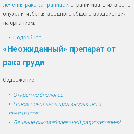
лечения рака за границей
, ограничивать их в зоне
опухоли, избегая вредного общего воздействия
на организм.
Подробнее
о Фабрика лекарства против рака
внутри организма
«Неожиданный» препарат от
рака груди
Содержание:
Открытие биологов
Новое поколение противораковых
препаратов
Лечение онкозаболеваний радиотерапией