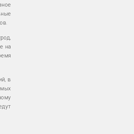
зное
вные
ов.
род,
е на
ремя
й, в
амых
ному
едут