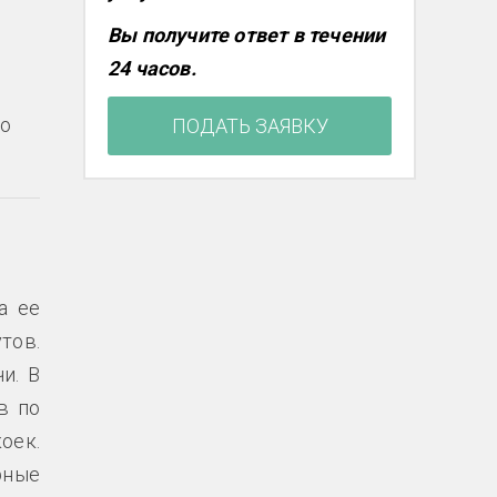
Вы получите ответ в течении
24 часов.
го
ПОДАТЬ ЗАЯВКУ
а ее
тов.
и. В
в по
оек.
рные