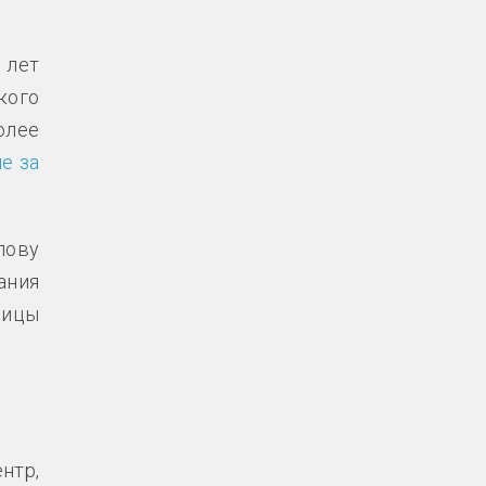
 лет
кого
олее
е за
лову
ания
ницы
нтр,