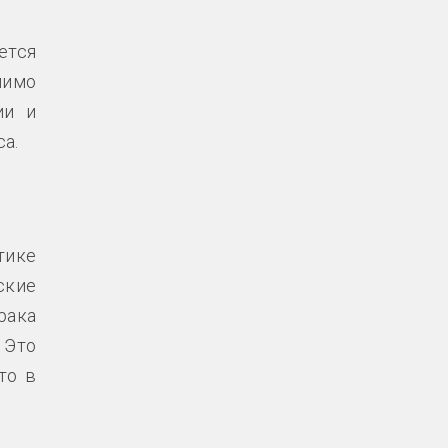
ется
мимо
ии и
а.
тике
ские
рака
 Это
то в