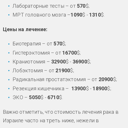
Лабораторные тесты – от
570
$;
МРТ головного мозга –
1090
$ -
1310
$.
Цены на лечение:
Биотерапия – от
570
$;
Гистерэктомия – от
16700
$;
Краниотомия –
32900
$ -
36900
$;
Лобэктомия – от
21900
$;
Радикальная простатэктомия – от
20900
$;
Резекция кишечника –
13900
$ -
18900
$;
ЭКО –
5050
$ -
6710
$.
Важно отметить, что стоимость лечения рака в
Израиле часто на треть ниже, нежели в