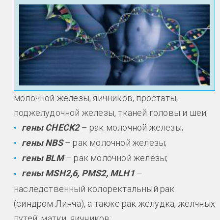
молочной железы, яичников, простаты,
поджелудочной железы, тканей головы и шеи;
гены CHECK2
– рак молочной железы;
гены NBS
– рак молочной железы;
гены BLM
– рак молочной железы;
гены MSH2,6, PMS2, MLH1
–
наследственный колоректальный рак
(синдром Линча), а также рак желудка, желчных
путей, матки, яичников;