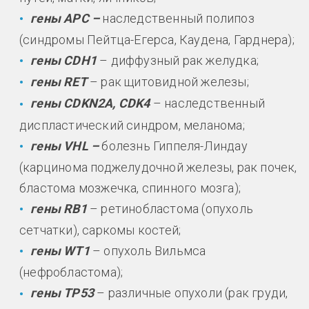
гены APC –
наследственный полипоз
(синдромы Пейтца-Егерса, Каудена, Гарднера);
гены CDH1
– диффузный рак желудка;
гены RET
– рак щитовидной железы;
гены CDKN2A, CDK4
– наследственный
диспластический синдром, меланома;
гены VHL –
болезнь Гиппеля-Линдау
(карцинома поджелудочной железы, рак почек,
бластома мозжечка, спинного мозга);
гены RB1
– ретинобластома (опухоль
сетчатки), саркомы костей;
гены WT1
– опухоль Вильмса
(нефробластома);
гены TP53
– различные опухоли (рак груди,