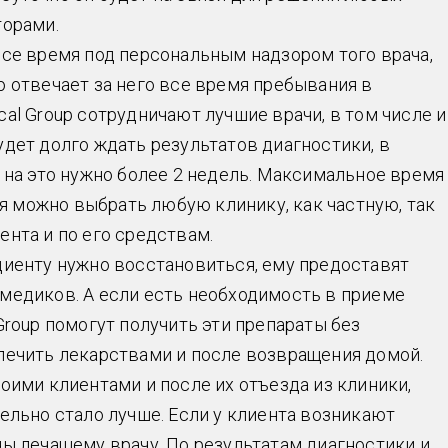
торами.
все время под персональным надзором того врача,
ю отвечает за него все время пребывания в
ical Group сотрудничают лучшие врачи, в том числе и
удет долго ждать результатов диагностики, в
е на это нужно более 2 недель. Максимальное время
ния можно выбрать любую клинику, как частную, так
ента и по его средствам.
циенту нужно восстановиться, ему предоставят
медиков. А если есть необходимость в приеме
Group помогут получить эти препараты без
печить лекарствами и после возвращения домой.
своими клиентами и после их отъезда из клиники,
ельно стало лучше. Если у клиента возникают
ны лечащему врачу. По результатам диагностики и