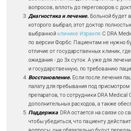
вопросов, вплоть до переговоров с док
Диагностика и лечение.
Больной будет 
которого выбрал, этот доктор полность
выбранной
клинике Израиля
. С DRA Med
по версии Форбс. Пациентам не нужно б
отличие от государственных клиник, гд
ожидания - до 3х суток. А уже для лече
и государственную, по требованию паци
Восстановление
.
Если после лечения па
палату для пребывания под присмотром 
препаратов, то сотрудники DRA Medical 
дополнительных расходов, а также обес
Поддержка
. DRA остается на связи со 
чтобы убедиться, что пациенту действит
вопросы, они обязательно будут переда