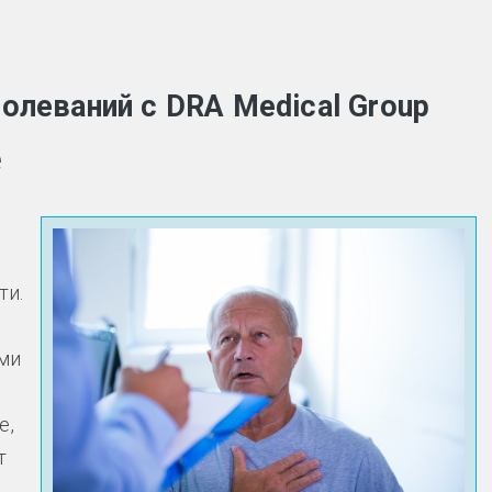
болеваний с DRA Medical Group
е
ти.
ми
е,
т