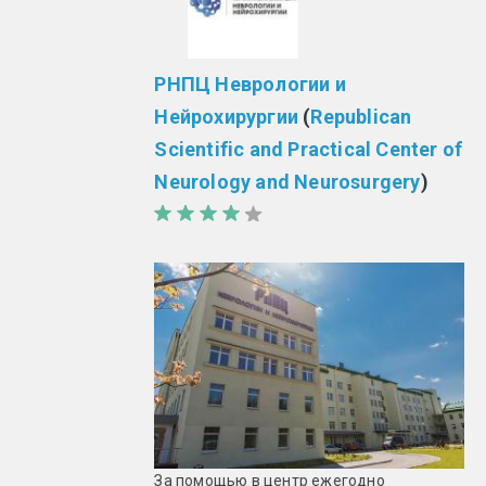
РНПЦ Неврологии и
Нейрохирургии
(
Republican
Scientific and Practical Center of
Neurology and Neurosurgery
)
За помощью в центр ежегодно