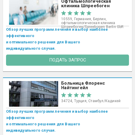
Офтальмологическая
клиника Шпреебоген
10559, Германия, Берлин,
офтальмологическая клиника
Шпреебоген/Spreebogen Berlin GbR
Обзор лучших программ лечения и выбор наиболее
эффективного
и оптимального решения для Вашего
индивидуального случая.
ПОДАТЬ ЗАПРОС
Больница Флоренс
Найтингейл
34724, Турция, Стамбул/Кадикей
Обзор лучших программ лечения и выбор наиболее
эффективного
и оптимального решения для Вашего
индивидуального случая.