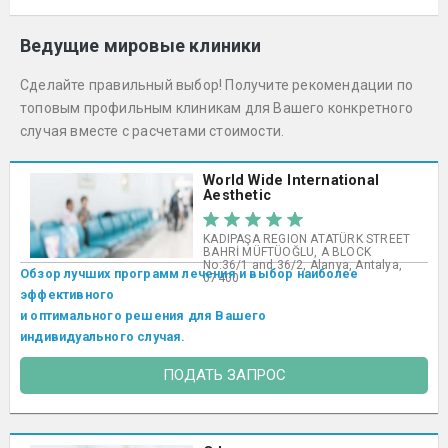
Ведущие мировые клиники
Сделайте правильный выбор! Получите рекомендации по
топовым профильным клиникам для Вашего конкретного
случая вместе с расчетами стоимости.
World Wide International
Aesthetic
KADIPAŞA REGION ATATÜRK STREET
BAHRİ MÜFTÜOĞLU, A BLOCK
No:36/1 and 36/2, Alanya, Antalya,
Обзор лучших программ лечения и выбор наиболее
07400
эффективного
и оптимального решения для Вашего
индивидуального случая.
ПОДАТЬ ЗАПРОС