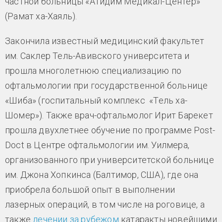
частной больницы «Атидим Медикал-Центер»
(Рамат ха-Хаяль).
Закончила известный медицинский факультет
им. Саклер Тель-Авивского университета и
прошла многолетнюю специализацию по
офтальмологии при государственной больнице
«Шиба» (госпитальный комплекс «Тель ха-
Шомер»). Также врач-офтальмолог Ирит Барекет
прошла двухлетнее обучение по программе Post-
Doct в Центре офтальмологии им. Уилмера,
организованного при университетской больнице
им. Джона Хопкинса (Балтимор, США), где она
приобрела большой опыт в выполнении
лазерных операций, в том числе на роговице, а
также
лечении за рубежом
катаракты новейшими