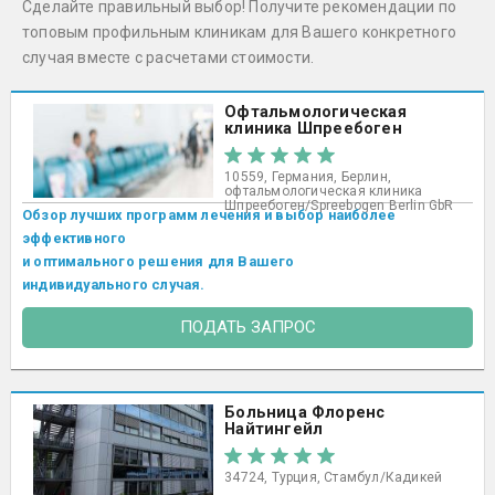
Сделайте правильный выбор! Получите рекомендации по
топовым профильным клиникам для Вашего конкретного
случая вместе с расчетами стоимости.
Офтальмологическая
клиника Шпреебоген
10559, Германия, Берлин,
офтальмологическая клиника
Шпреебоген/Spreebogen Berlin GbR
Обзор лучших программ лечения и выбор наиболее
эффективного
и оптимального решения для Вашего
индивидуального случая.
ПОДАТЬ ЗАПРОС
Больница Флоренс
Найтингейл
34724, Турция, Стамбул/Кадикей