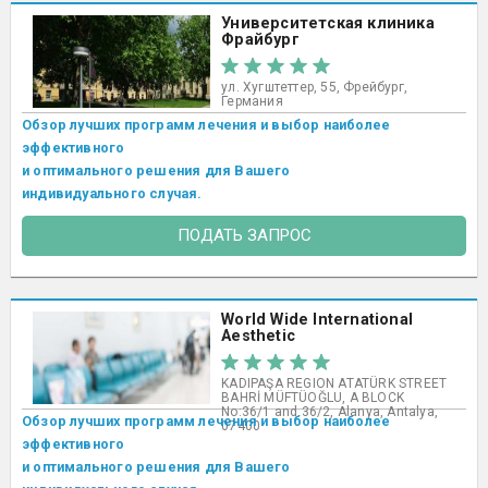
Университетская клиника
Фрайбург
ул. Хугштеттер, 55, Фрейбург,
Германия
Обзор лучших программ лечения и выбор наиболее
эффективного
и оптимального решения для Вашего
индивидуального случая.
ПОДАТЬ ЗАПРОС
World Wide International
Aesthetic
KADIPAŞA REGION ATATÜRK STREET
BAHRİ MÜFTÜOĞLU, A BLOCK
No:36/1 and 36/2, Alanya, Antalya,
Обзор лучших программ лечения и выбор наиболее
07400
эффективного
и оптимального решения для Вашего