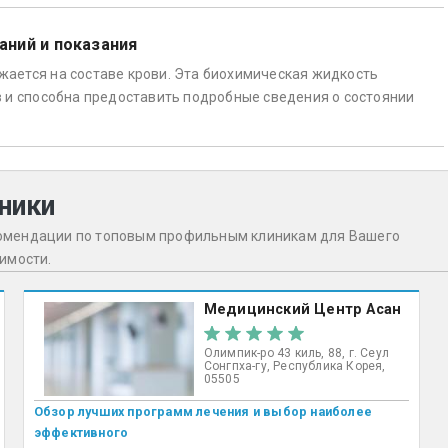
аний и показания
ается на составе крови. Эта биохимическая жидкость
в и способна предоставить подробные сведения о состоянии
ники
комендации по топовым профильным клиникам для Вашего
оимости.
Медицинский Центр Асан
Олимпик-ро 43 киль, 88, г. Сеул
Сонгпха-гу, Республика Корея,
05505
Обзор лучших программ лечения и выбор наиболее
эффективного