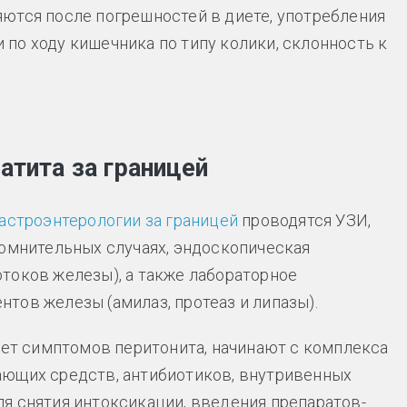
ются после погрешностей в диете, употребления
и по ходу кишечника по типу колики, склонность к
атита за границей
астроэнтерологии за границей
проводятся УЗИ,
сомнительных случаях, эндоскопическая
токов железы), а также лабораторное
тов железы (амилаз, протеаз и липазы).
нет симптомов перитонита, начинают с комплекса
ающих средств, антибиотиков, внутривенных
я снятия интоксикации, введения препаратов-