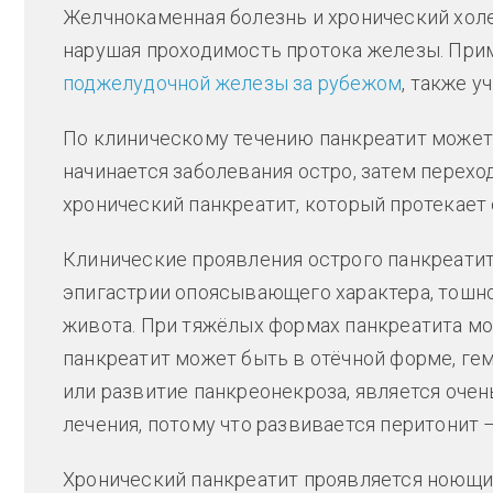
Желчнокаменная болезнь и хронический холе
нарушая проходимость протока железы. Прим
поджелудочной железы за рубежом
, также у
По клиническому течению панкреатит может 
начинается заболевания остро, затем перехо
хронический панкреатит, который протекает
Клинические проявления острого панкреатита
эпигастрии опоясывающего характера, тошно
живота. При тяжёлых формах панкреатита мо
панкреатит может быть в отёчной форме, ге
или развитие панкреонекроза, является очен
лечения, потому что развивается перитонит
Хронический панкреатит проявляется ноющим